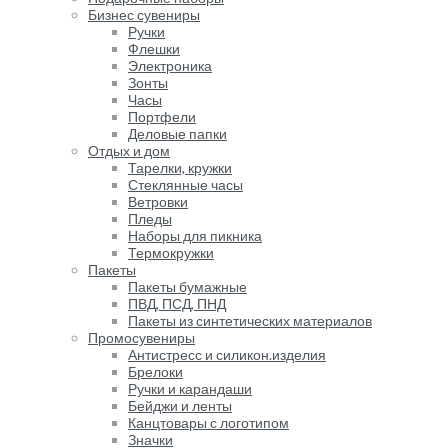
Бизнес сувениры
Ручки
Флешки
Электроника
Зонты
Часы
Портфели
Деловые папки
Отдых и дом
Тарелки, кружки
Стеклянные часы
Ветровки
Пледы
Наборы для пикника
Термокружки
Пакеты
Пакеты бумажные
ПВД, ПСД, ПНД
Пакеты из синтетических материалов
Промосувениры
Антистресс и силикон.изделия
Брелоки
Ручки и карандаши
Бейджи и ленты
Канцтовары с логотипом
Значки