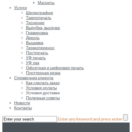
Магниты
Услуги
Шелкография
Тампопечать
Тиснение
Вырубка, высечка
Гравировка
Деколь
Вышивка
Термоперенос
Постпечать
УФ печать
УФ лак
Офсетная и цифровая печать
Плоттерная резка
Справочник клиента
Как сделать заказ
Условия оплаты
Условия доставки
Полезные советы
Новости
Контакты
Enter any keyword and press enter