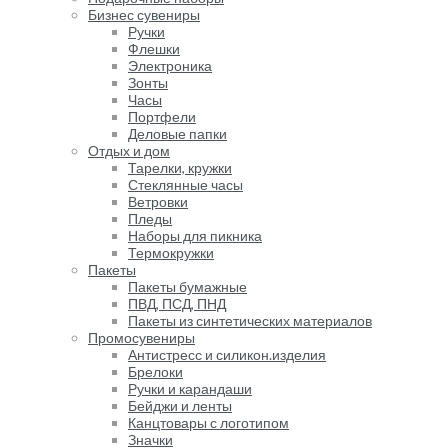
Бизнес сувениры
Ручки
Флешки
Электроника
Зонты
Часы
Портфели
Деловые папки
Отдых и дом
Тарелки, кружки
Стеклянные часы
Ветровки
Пледы
Наборы для пикника
Термокружки
Пакеты
Пакеты бумажные
ПВД, ПСД, ПНД
Пакеты из синтетических материалов
Промосувениры
Антистресс и силикон.изделия
Брелоки
Ручки и карандаши
Бейджи и ленты
Канцтовары с логотипом
Значки