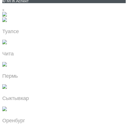
© МПК Аспект
x
Туапсе
Чита
Пермь
Сыктывкар
Оренбург