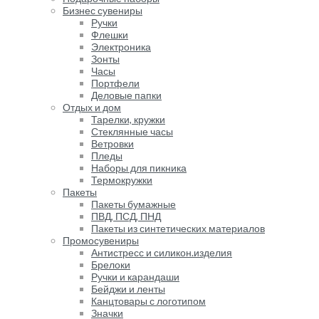
Бизнес сувениры
Ручки
Флешки
Электроника
Зонты
Часы
Портфели
Деловые папки
Отдых и дом
Тарелки, кружки
Стеклянные часы
Ветровки
Пледы
Наборы для пикника
Термокружки
Пакеты
Пакеты бумажные
ПВД, ПСД, ПНД
Пакеты из синтетических материалов
Промосувениры
Антистресс и силикон.изделия
Брелоки
Ручки и карандаши
Бейджи и ленты
Канцтовары с логотипом
Значки