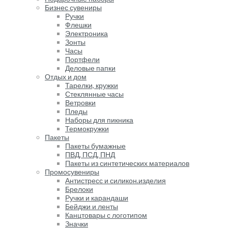
Бизнес сувениры
Ручки
Флешки
Электроника
Зонты
Часы
Портфели
Деловые папки
Отдых и дом
Тарелки, кружки
Стеклянные часы
Ветровки
Пледы
Наборы для пикника
Термокружки
Пакеты
Пакеты бумажные
ПВД, ПСД, ПНД
Пакеты из синтетических материалов
Промосувениры
Антистресс и силикон.изделия
Брелоки
Ручки и карандаши
Бейджи и ленты
Канцтовары с логотипом
Значки